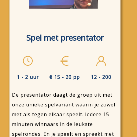
Spel met presentator
1 - 2 uur
€ 15 - 20 pp
12 - 200
De presentator daagt de groep uit met
onze unieke spelvariant waarin je zowel
met als tegen elkaar speelt. Iedere 15
minuten winnaars in de leukste
spelrondes. En je speelt en spreekt met