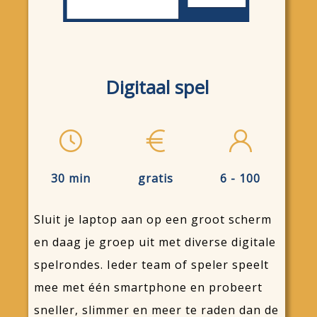
Digitaal spel
30 min
gratis
6 - 100
Sluit je laptop aan op een groot scherm
en daag je groep uit met diverse digitale
spelrondes. Ieder team of speler speelt
mee met één smartphone en probeert
sneller, slimmer en meer te raden dan de