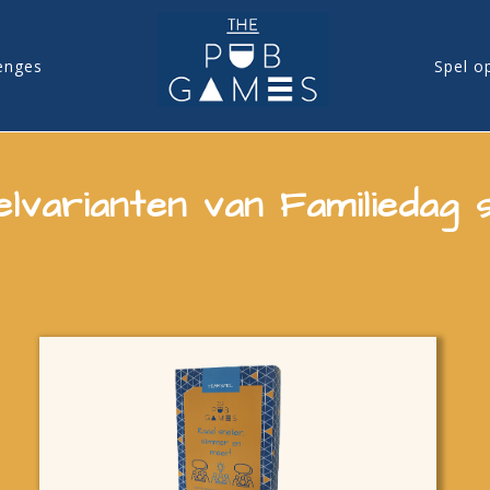
enges
Spel o
lvarianten van Familiedag 