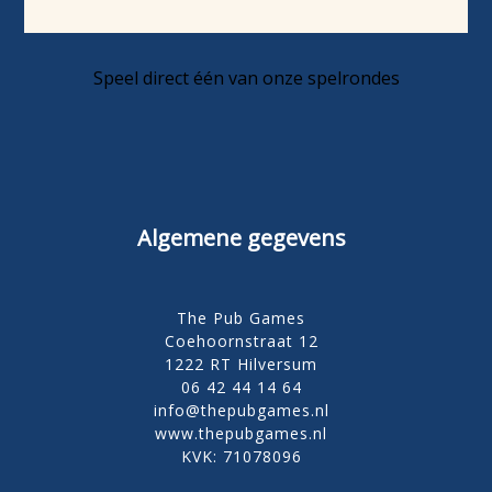
Speel direct één van onze spelrondes
Algemene gegevens
The Pub Games
Coehoornstraat 12
1222 RT Hilversum
06 42 44 14 64
info@thepubgames.nl
www.thepubgames.nl
KVK: 71078096