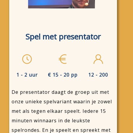
Spel met presentator
1 - 2 uur
€ 15 - 20 pp
12 - 200
De presentator daagt de groep uit met
onze unieke spelvariant waarin je zowel
met als tegen elkaar speelt. Iedere 15
minuten winnaars in de leukste
spelrondes. En je speelt en spreekt met